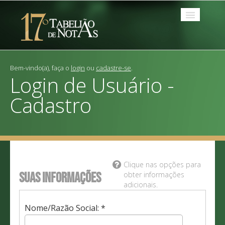
Serviços
Bem-vindo(a), faça o
login
ou
cadastre-se
.
Login de Usuário -
Tabelionato
Cadastro
Dúvidas?
Links
Contato
Clique nas opções para
Suas informações
obter informações
adicionais.
Nome/Razão Social: *