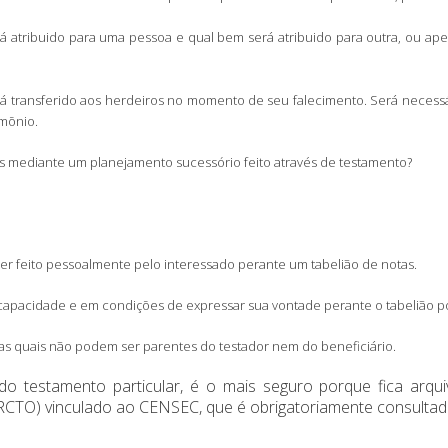
 atribuido para uma pessoa e qual bem será atribuido para outra, ou a
transferido aos herdeiros no momento de seu falecimento. Será necessário r
imõnio.
os mediante um planejamento sucessório feito através de testamento?
er feito pessoalmente pelo interessado perante um tabelião de notas.
capacidade e em condições de expressar sua vontade perante o tabelião p
, as quais não podem ser parentes do testador nem do beneficiário.
o testamento particular, é o mais seguro porque fica arquiv
(RCTO) vinculado ao CENSEC, que é obrigatoriamente consultad