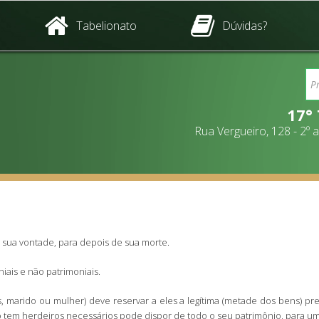
Tabelionato
Dúvidas?
17°
Rua Vergueiro, 128 - 2º
o sua vontade, para depois de sua morte.
iais e não patrimoniais.
s, marido ou mulher) deve reservar a eles a legítima (metade dos bens) pr
o tem herdeiros necessários pode dispor de todo o seu patrimônio, para u