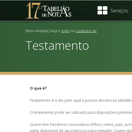
Serviços
Bem-vindo(a), faça o
login
ou
cadastre-se
.
Testamento
O que é?
Testamento é o ato pelo qual a pessoa declara ao tabeliã
O testamento pode ser utilizado para disposições patrimon
Quem tem herdeiros necessários (filhos, netos, pais, avó
parte disponível de seus bens (a outra metade). Quem nã