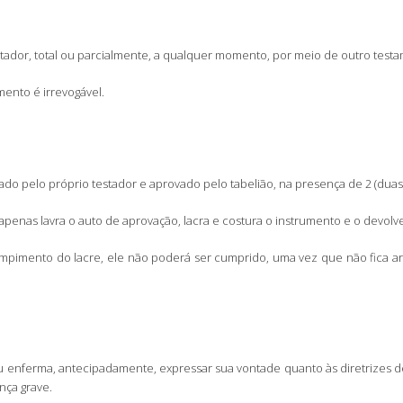
ador, total ou parcialmente, a qualquer momento, por meio de outro test
ento é irrevogável.
ado pelo próprio testador e aprovado pelo tabelião, na presença de 2 (dua
enas lavra o auto de aprovação, lacra e costura o instrumento e o devolve
imento do lacre, ele não poderá ser cumprido, uma vez que não fica arqu
 enferma, antecipadamente, expressar sua vontade quanto às diretrizes de
nça grave.