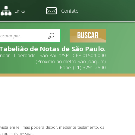
Links
Contato
BUSCAR
 Tabelião de Notas de São Paulo.
 andar - Liberdade - São Paulo/SP - CEP 01504-000
(Próximo ao metrô São Joaquim)
Fone: (11) 3291-2500
evista em lei, mas poderá dispor, mediante testamento, da
ma ou mais pessoas.