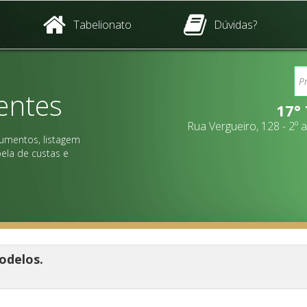
Tabelionato
Dúvidas?
entes
17°
Rua Vergueiro, 128 - 2º
umentos, listagem
ela de custas e
odelos.