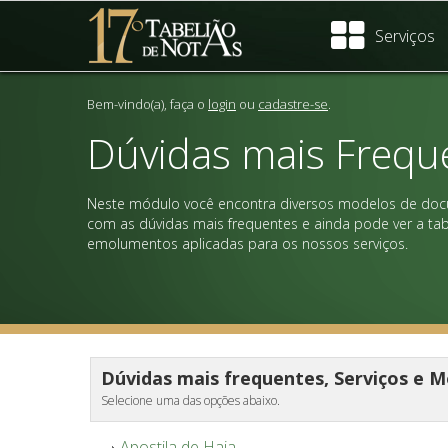
Serviços
Bem-vindo(a), faça o
login
ou
cadastre-se
.
Dúvidas mais Frequ
Neste módulo você encontra diversos modelos de doc
com as dúvidas mais frequentes e ainda pode ver a tab
emolumentos aplicadas para os nossos serviços.
Dúvidas mais frequentes, Serviços e M
Selecione uma das opções abaixo.
Apostila de Haia