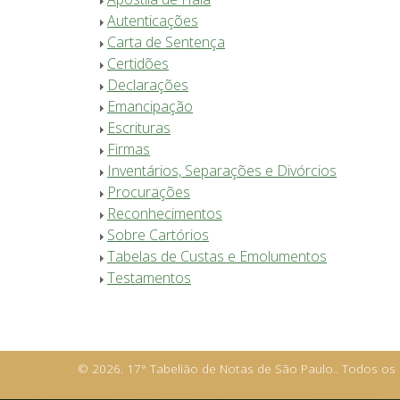
Autenticações
Carta de Sentença
Certidões
Declarações
Emancipação
Escrituras
Firmas
Inventários, Separações e Divórcios
Procurações
Reconhecimentos
Sobre Cartórios
Tabelas de Custas e Emolumentos
Testamentos
© 2026. 17° Tabelião de Notas de São Paulo.. Todos os 