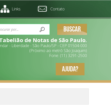
Links
Contato
BUSCAR
 Tabelião de Notas de São Paulo.
 andar - Liberdade - São Paulo/SP - CEP 01504-000
(Próximo ao metrô São Joaquim)
Fone: (11) 3291-2500
AJUDA?