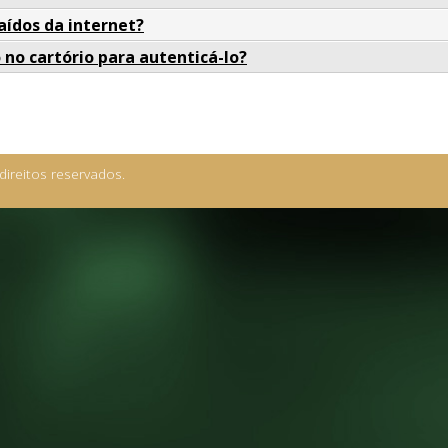
ídos da internet?
 no cartório para autenticá-lo?
direitos reservados.