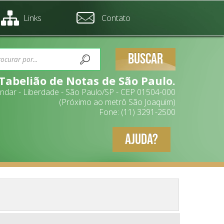
Links
Contato
BUSCAR
 Tabelião de Notas de São Paulo.
 andar - Liberdade - São Paulo/SP - CEP 01504-000
(Próximo ao metrô São Joaquim)
Fone: (11) 3291-2500
AJUDA?