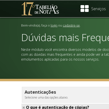
Serviços
Bem-vindo(a), faça o
login
ou
cadastre-se
.
Dúvidas mais Frequ
Neste módulo você encontra diversos modelos de doc
com as dúvidas mais frequentes e ainda pode ver a tab
emolumentos aplicadas para os nossos serviços.
Autenticações
Selecione uma das opções abaixo.
O que é autenticação de cópias?