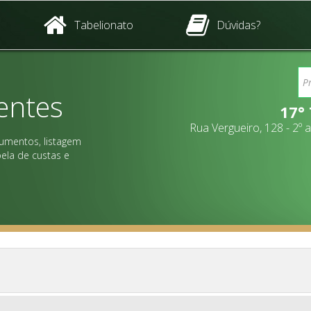
Tabelionato
Dúvidas?
entes
17°
Rua Vergueiro, 128 - 2º
umentos, listagem
ela de custas e