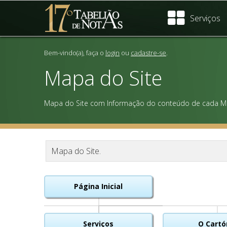
Serviços
Bem-vindo(a), faça o
login
ou
cadastre-se
.
Mapa do Site
Mapa do Site com Informação do conteúdo de cada M
Mapa do Site.
Página Inicial
Serviços
O Cartó