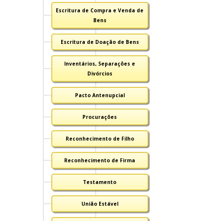
Escritura de Compra e Venda de
Bens
Escritura de Doação de Bens
Inventários, Separações e
Divórcios
Pacto Antenupcial
Procurações
Reconhecimento de Filho
Reconhecimento de Firma
Testamento
União Estável