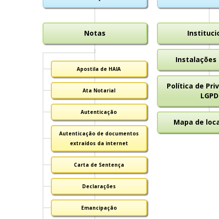
Notas
Instituci
Instalações 
Apostila de HAIA
Política de Pri
Ata Notarial
LGPD
Autenticação
Mapa de loca
Autenticação de documentos
extraídos da internet
Carta de Sentença
Declarações
Emancipação