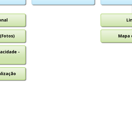
onal
Li
(Fotos)
Mapa d
vacidade -
lização