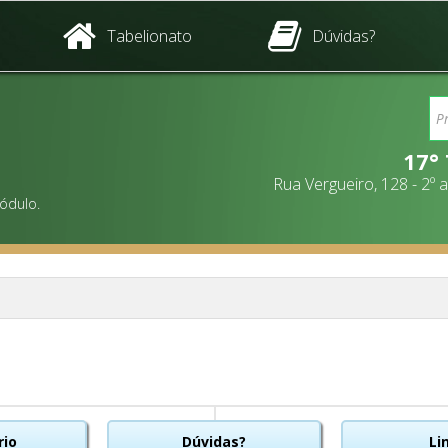
Tabelionato
Dúvidas?
17°
Rua Vergueiro, 128 - 2º
ódulo.
rio
Dúvidas?
Li