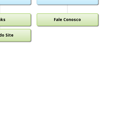
nks
Fale Conosco
o Site