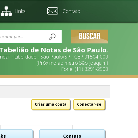
Links
Contato
BUSCAR
 Tabelião de Notas de São Paulo.
 andar - Liberdade - São Paulo/SP - CEP 01504-000
(Próximo ao metrô São Joaquim)
Fone: (11) 3291-2500
Criar uma conta
Conectar-se
nks
Contato