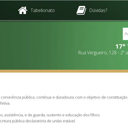
Tabelionato
Dúvidas?
17°
Rua Vergueiro, 128 - 2º
onvivência pública, contínua e duradoura com o objetivo de constituição d
etiva.
o, assistência, e de guarda, sustento e educação dos filhos.
ritura pública declaratória de união estável.