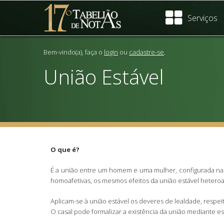
Serviços
Bem-vindo(a), faça o
login
ou
cadastre-se
.
União Estável
O que é?
É a união entre um homem e uma mulher, configurada na c
homoafetivas, os mesmos efeitos da união estável heteroaf
Aplicam-se à união estável os deveres de lealdade, respeit
O casal pode formalizar a existência da união mediante esc