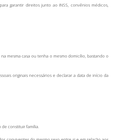
ara garantir direitos junto ao INSS, convênios médicos,
va na mesma casa ou tenha o mesmo domicílio, bastando o
ais originais necessários e declarar a data de início da
e constituir família.
s dos conviventes do mesmo sexo entre si e em relação aos