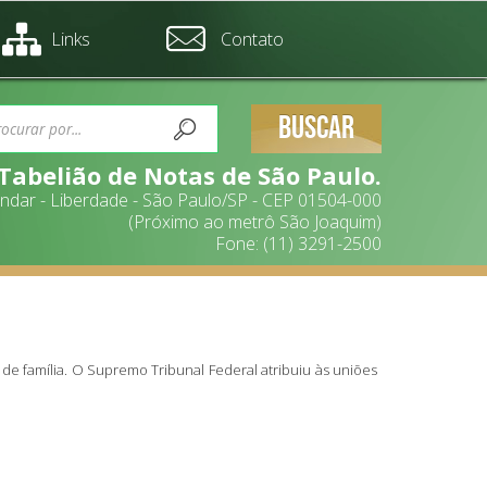
Links
Contato
BUSCAR
 Tabelião de Notas de São Paulo.
 andar - Liberdade - São Paulo/SP - CEP 01504-000
(Próximo ao metrô São Joaquim)
Fone: (11) 3291-2500
e família. O Supremo Tribunal Federal atribuiu às uniões