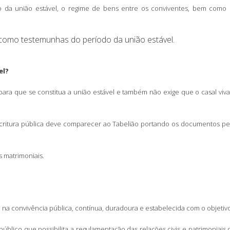
ício da união estável, o regime de bens entre os conviventes, bem como p
omo testemunhas do período da união estável.
el?
 para que se constitua a união estável e também não exige que o casal vi
scritura pública deve comparecer ao Tabelião portando os documentos pesso
s matrimoniais.
a convivência pública, contínua, duradoura e estabelecida com o objetivo d
úblico que possibilita a regulamentação das relações civis e patrimoniai