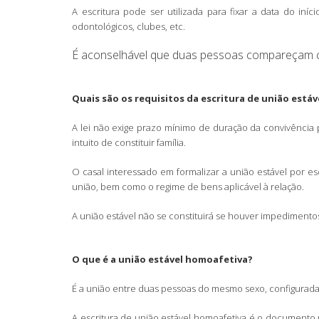
A escritura pode ser utilizada para fixar a data do in
odontológicos, clubes, etc.
É aconselhável que duas pessoas compareçam c
Quais são os requisitos da escritura de união estáv
A lei não exige prazo mínimo de duração da convivência
intuito de constituir família.
O casal interessado em formalizar a união estável por e
união, bem como o regime de bens aplicável à relação.
A união estável não se constituirá se houver impedimento
O que é a união estável homoafetiva?
É a união entre duas pessoas do mesmo sexo, configurada n
A escritura de união estável homoafetiva é o documento p