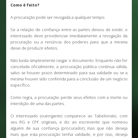
Como é feito?
A procuração pode ser revogada a qualquer tempo.
Se a relação de confiança entre as partes deixou de existir, o
interessado deve providenciar imediatamente a revogação da
procuração ou a renúncia dos poderes para que a mesma
deixe de produzir efeitos.
Não basta simplesmente rasgar o documento. Enquanto não for
cancelada oficialmente, a procuração pública continua válida,
salvo se houver prazo determinado para sua validade ou se a
mesma houver sido conferida para a conclusão de um negócio
específico.
Como regra, a procuração perde seus efeitos com a morte ou
interdição de uma das partes.
O interessado (outorgante) comparece ao Tabelionato, com
seu RG e CPF originais, e diz ao escrevente que nomeou
alguém de sua confiança (procurador), mas que não deseja
mais que esta procuração tenha validade, e por isso, deseja