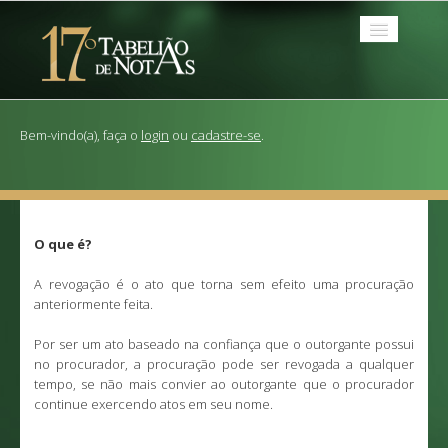
Serviços
Bem-vindo(a), faça o
login
ou
cadastre-se
.
Tabelionato
Dúvidas?
Links
O que é?
Contato
A revogação é o ato que torna sem efeito uma procuração
anteriormente feita.
Por ser um ato baseado na confiança que o outorgante possui
no procurador, a procuração pode ser revogada a qualquer
tempo, se não mais convier ao outorgante que o procurador
continue exercendo atos em seu nome.